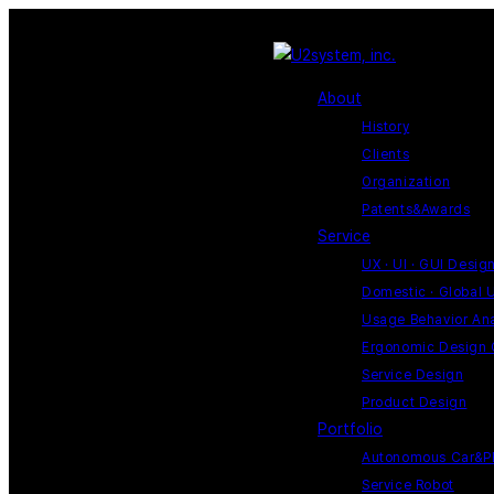
About
History
Clients
Organization
Patents&Awards
Service
UX · UI · GUI Desig
Domestic · Global 
Usage Behavior Ana
Ergonomic Design 
Service Design
Product Design
Portfolio
Autonomous Car&PB
Service Robot