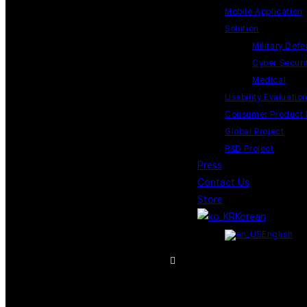
Mobile Application
Solution
Military Def
Cyber Securit
Medical
Usability Evaluatio
Consumer Product
Global Project
R&D Project
Press
Contact Us
Store
Korean
English