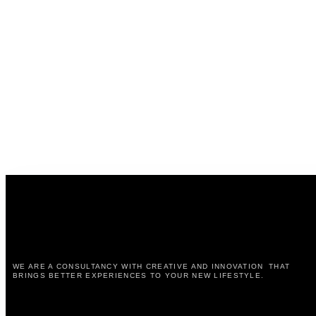
WE ARE A CONSULTANCY WITH CREATIVE AND INNOVATION THAT
BRINGS BETTER EXPERIENCES TO YOUR NEW LIFESTYLE.