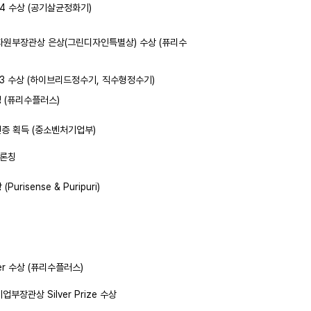
2024 수상 (공기살균정화기)
상자원부장관상 은상(그린디자인특별상) 수상 (퓨리수
 2023 수상 (하이브리드정수기, 직수형정수기)
정 (퓨리수플러스)
 인증 획득 (중소벤처기업부)
 론칭
(Purisense & Puripuri)
nner 수상 (퓨리수플러스)
부장관상 Silver Prize 수상