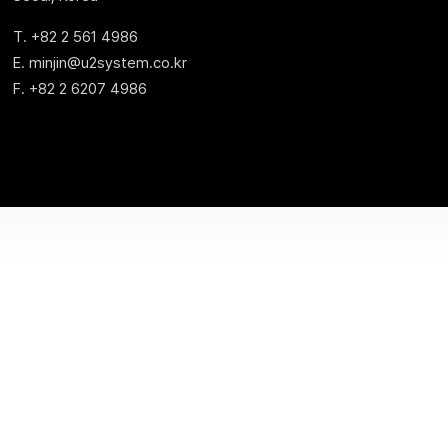
T. +82 2 561 4986
E. minjin@u2system.co.kr
F. +82 2 6207 4986