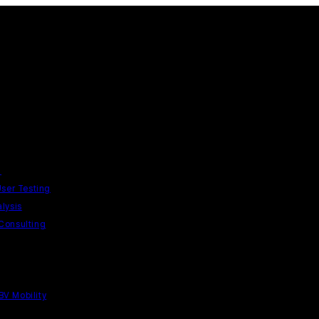
n
User Testing
lysis
Consulting
V Mobility