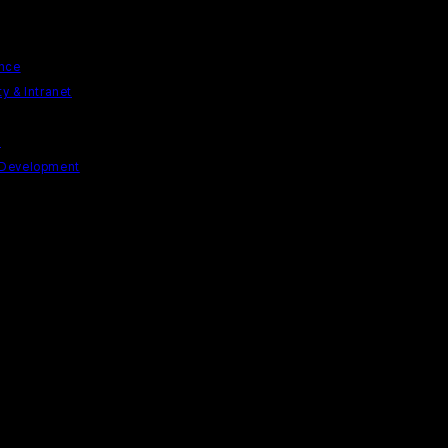
ence
y & Intranet
n
 Development